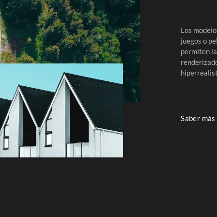
Los modelo
juegos o p
permiten la
renderizado
hiperrealis
Saber más