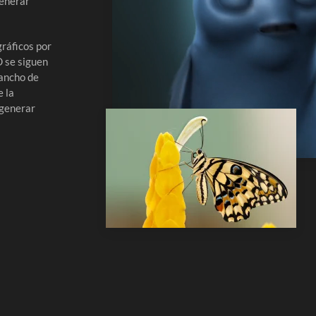
generar
ráficos por
D se siguen
 ancho de
e la
 generar