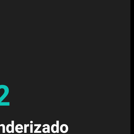
2
nderizado